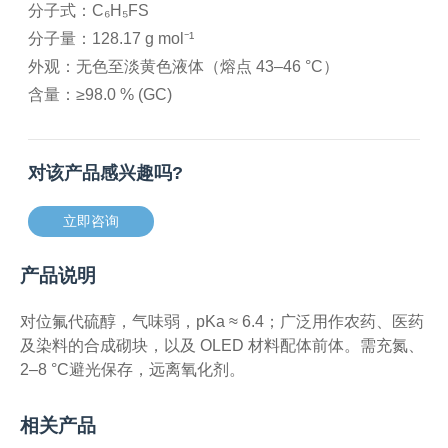
分子式：C₆H₅FS
分子量：128.17 g mol⁻¹
外观：无色至淡黄色液体（熔点 43–46 °C）
含量：≥98.0 % (GC)
对该产品感兴趣吗?
立即咨询
产品说明
对位氟代硫醇，气味弱，pKa ≈ 6.4；广泛用作农药、医药
及染料的合成砌块，以及 OLED 材料配体前体。需充氮、
2–8 °C避光保存，远离氧化剂。
相关产品