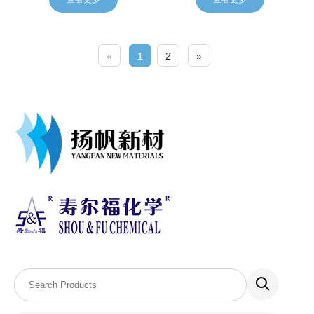
«
1
2
»