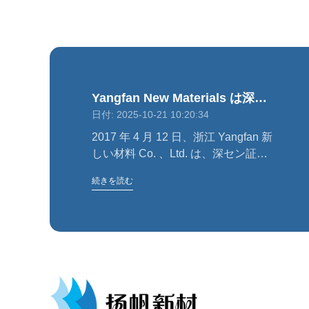
Yangfan New Materials は深セ
日付: 2025-10-21 10:20:34
ンの ChiNext Board に上陸しま
した
2017 年 4 月 12 日、浙江 Yangfan 新
しい材料 Co. 、Ltd. は、深セン証券
取引所の ChiNext Board （SZSE）
続きを読む
に「 Yangfan New Materials 」、株
式コード： 300637 として上陸しま
した。