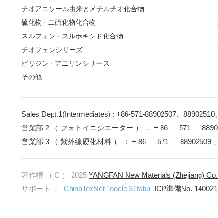
チオアニソール由来とメチルチオ化合物
硫化物 · 二硫化物化合物
スルフォン · スルホキシド化合物
チオフェンシリーズ
ピリジン · アニリンシリーズ
その他
Sales Dept.1(Intermediates) : +86-571-88902507、8890251
営業部 2 （ フォトイニシエーター ） ： + 86 — 571 — 8890251
営業部 3 （ 紫外線硬化材料 ） ： + 86 — 571 — 88902509 、 
著作権 （ C ） 2025
YANGFAN New Materials (Zhejiang) Co.,
サポート ：
ChinaTexNet
Toocle
31fabu
ICP準備No. 1400211