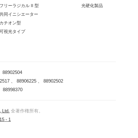
フリーラジカル II 型
光硬化製品
共同イニシエーター
カチオン型
可視光タイプ
0、88902504
7 、 88906225 、 88902502
88998370
 Ltd.
全著作権所有。
5 - 1