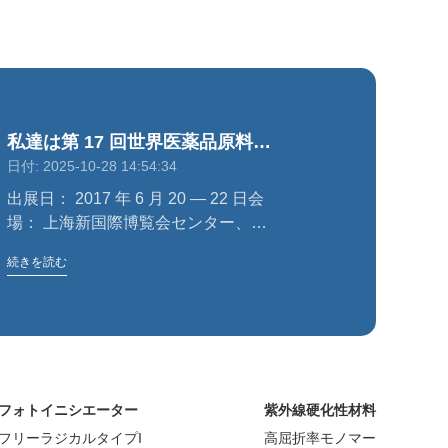
私達は第 17 回世界医薬品原料中
日付: 2025-10-28 14:54:34
国展示会にいます
出展日： 2017 年 6 月 20 — 22 日会
場： 上海新国際博覧会センター、浦
東新区、上海
続きを読む
フォトイニシエーター
紫外線硬化性材料
フリーラジカルタイプI
高屈折率モノマー