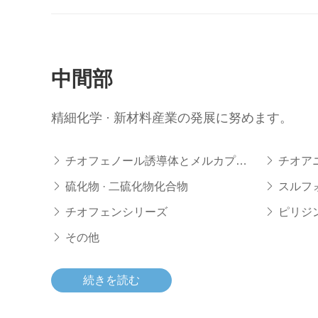
中間部
精細化学 · 新材料産業の発展に努めます。
チオフェノール誘導体とメルカプタ
チオアニソール由来とメチルチオ化合
ン化合物
物
硫化物 · 二硫化物化合物
スルフォ
チオフェンシリーズ
ピリジン
その他
続きを読む