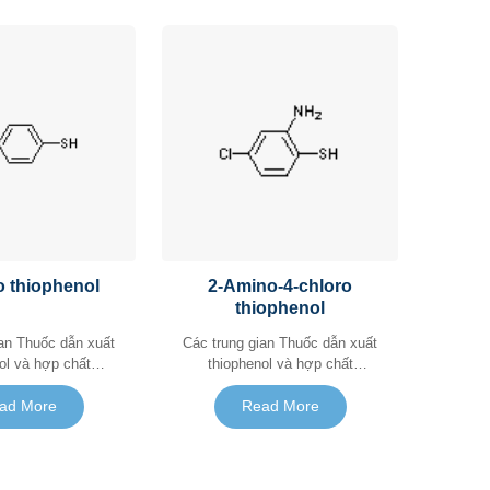
 thiophenol
2-Amino-4-chloro
thiophenol
 xuất
Các trung gian Thuốc dẫn xuất
ol và hợp chất
thiophenol và hợp chất
rcaptan
mercaptan
ad More
Read More