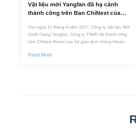
Vật liệu mới Yangfan đã hạ cánh
thành công trên Ban ChiNext của
Thâm Quyến
Vào ngày 12 tháng 4 năm 2017, Công ty Vật liệu Mới
Chiết Giang Yangfan, Công ty TNHH đã thành công
trên ChiNext Board của Sở giao dịch chứng khoán
Thâm Quyến (SZSE) như là "Vật liệu mới Yangfan",
Read More
mã chứng khoán: 300637.
R