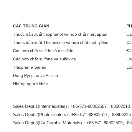
CÁC TRUNG GIAN
PH
Thuốc dẫn xuất thiophenol và hợp chất mercaptan
Các
Thuốc dẫn xuất Thioanisole và hợp chất methylthio
Các
Các hợp chất sulfide và disulfide
Đồ
Các hợp chất sulfone và sulfoxide
Loạ
Thiophene Series
Lo
Dòng Pyridine và Aniline
Những người khác
Sales Dept.1(Intermediates) : +86-571-88902507、8890251
Sales Dept.2(Photoinitiators) : +86-571-88902517、889062
Sales Dept.3(UV-Curable Materials)：+86-571-88902509、8