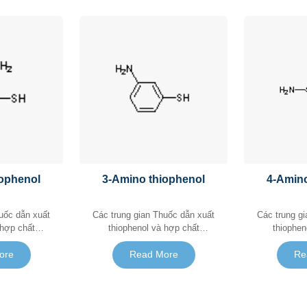
iophenol
3-Amino thiophenol
4-Amino
Các trung gian Thuốc dẫn xuất
Các trung gian Thuốc dẫn
 hợp chất
thiophenol và hợp chất
thiophen
tan
mercaptan
me
ore
Read More
Re