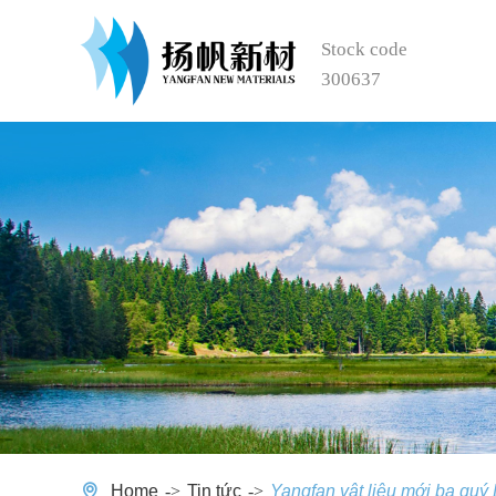
Stock code
300637
Home
Tin tức
Yangfan vật liệu mới ba quý