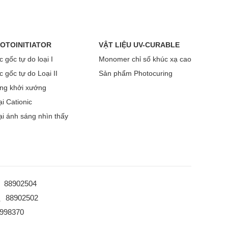
OTOINITIATOR
VẬT LIỆU UV-CURABLE
 gốc tự do loại I
Monomer chỉ số khúc xạ cao
 gốc tự do Loại II
Sản phẩm Photocuring
ng khởi xướng
i Cationic
ại ánh sáng nhìn thấy
0、88902504
25、88902502
8998370