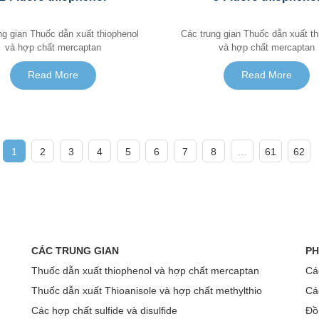
dẫn xuất thiophenol
Các trung gian Thuốc dẫn xuất thiophenol
và hợp chất mercaptan
và hợp chất mercaptan
Read More
Read More
1
2
3
4
5
6
7
8
...
61
62
CÁC TRUNG GIAN
PH
Thuốc dẫn xuất thiophenol và hợp chất mercaptan
Các
Thuốc dẫn xuất Thioanisole và hợp chất methylthio
Các
Các hợp chất sulfide và disulfide
Đồ