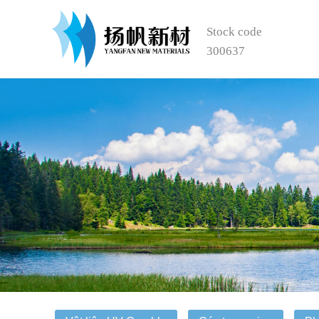
Stock code
300637