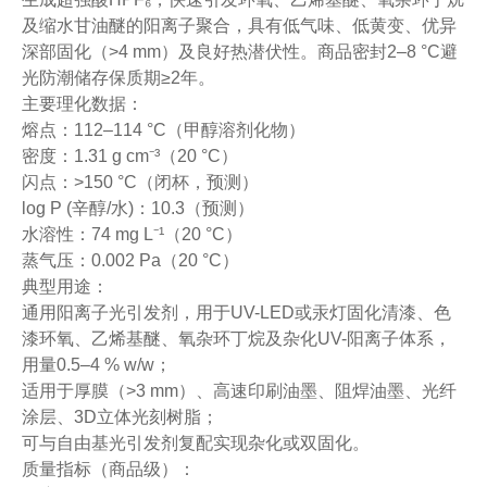
及缩水甘油醚的阳离子聚合，具有低气味、低黄变、优异
深部固化（>4 mm）及良好热潜伏性。商品密封2–8 °C避
光防潮储存保质期≥2年。
主要理化数据：
熔点：112–114 °C（甲醇溶剂化物）
密度：1.31 g cm⁻³（20 °C）
闪点：>150 °C（闭杯，预测）
log P (辛醇/水)：10.3（预测）
水溶性：74 mg L⁻¹（20 °C）
蒸气压：0.002 Pa（20 °C）
典型用途：
通用阳离子光引发剂，用于UV-LED或汞灯固化清漆、色
漆环氧、乙烯基醚、氧杂环丁烷及杂化UV-阳离子体系，
用量0.5–4 % w/w；
适用于厚膜（>3 mm）、高速印刷油墨、阻焊油墨、光纤
涂层、3D立体光刻树脂；
可与自由基光引发剂复配实现杂化或双固化。
质量指标（商品级）：