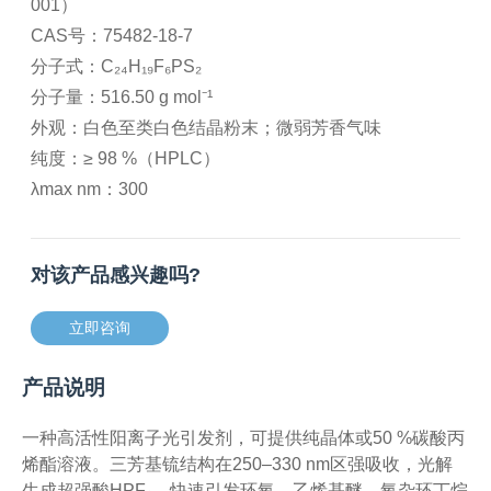
001）
CAS号：75482-18-7
分子式：C₂₄H₁₉F₆PS₂
分子量：516.50 g mol⁻¹
外观：白色至类白色结晶粉末；微弱芳香气味
纯度：≥ 98 %（HPLC）
λmax nm：300
对该产品感兴趣吗?
立即咨询
产品说明
一种高活性阳离子光引发剂，可提供纯晶体或50 %碳酸丙
烯酯溶液。三芳基锍结构在250–330 nm区强吸收，光解
生成超强酸HPF₆，快速引发环氧、乙烯基醚、氧杂环丁烷