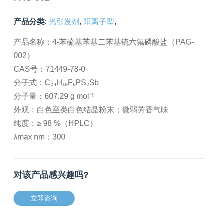
产品分类
:
光引发剂
,
阳离子型
,
产品名称：4-苯硫基苯基二苯基锍六氟磷酸盐（PAG-
002）
CAS号：71449-78-0
分子式：C₂₄H₁₉F₆PS₂Sb
分子量：607.29 g mol⁻¹
外观：白色至类白色结晶粉末；微弱芳香气味
纯度：≥ 98 %（HPLC）
λmax nm：300
对该产品感兴趣吗?
立即咨询