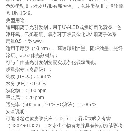
危险类别 8（对皮肤/眼有腐蚀性），包装类别 III；运输编
号 UN 1549。
典型用途：
通用阳离子光引发剂，用于UV-LED或汞灯固化清漆、色
漆环氧、乙烯基醚、氧杂环丁烷及杂化UV-阳离子体系，
用量0.5–4 % w/w；
适用于厚膜（>3 mm）、高速印刷油墨、阻焊油墨、光纤
涂层、3D立体光刻树脂；
可与自由基光引发剂复配实现杂化或双固化。
质量指标（商品级）：
纯度 (HPLC)：≥ 98 %
水分 (KF)：≤ 0.3 %
氯化物：≤ 100 ppm
重金属：≤ 20 ppm
透光率（500 nm，10 % PC溶液）：≥ 85 %
安全说明：
可能引起过敏皮肤反应（H317）；吞咽或吸入有害
（H302 + H332）；对水生生物有毒并具有长期持续影响