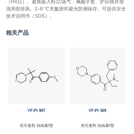
（H411）。避免吸入粉尘/蒸气；佩戴手套、护目镜并加
强局部排风。2–8 °C充氮密闭避光防潮保存。可提供安全
技术说明书（SDS）。
相关产品
YF-PI 907
YF-PI 369
光引发剂
自由基I型
光引发剂
自由基I型