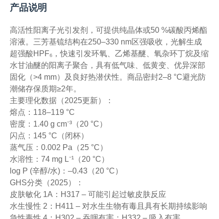
产品说明
高活性阳离子光引发剂，可提供纯晶体或50 %碳酸丙烯酯
溶液。三芳基锍结构在250–330 nm区强吸收，光解生成
超强酸HPF₆，快速引发环氧、乙烯基醚、氧杂环丁烷及缩
水甘油醚的阳离子聚合，具有低气味、低黄变、优异深部
固化（>4 mm）及良好热潜伏性。商品密封2–8 °C避光防
潮储存保质期≥2年。
主要理化数据（2025更新）：
熔点：118–119 °C
密度：1.40 g cm⁻³（20 °C）
闪点：145 °C（闭杯）
蒸气压：0.002 Pa（25 °C）
水溶性：74 mg L⁻¹（20 °C）
log P (辛醇/水)：–0.43（20 °C）
GHS分类（2025）：
皮肤敏化 1A：H317 – 可能引起过敏皮肤反应
水生慢性 2：H411 – 对水生生物有毒且具有长期持续影响
急性毒性 4：H302 – 吞咽有害；H332 – 吸入有害