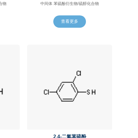
化合物
中间体 苯硫酚衍生物/硫醇化合物
查看更多
2,4-二氯苯硫酚