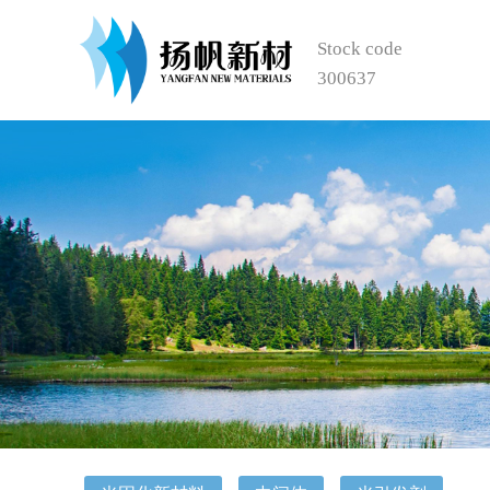
Stock code
300637