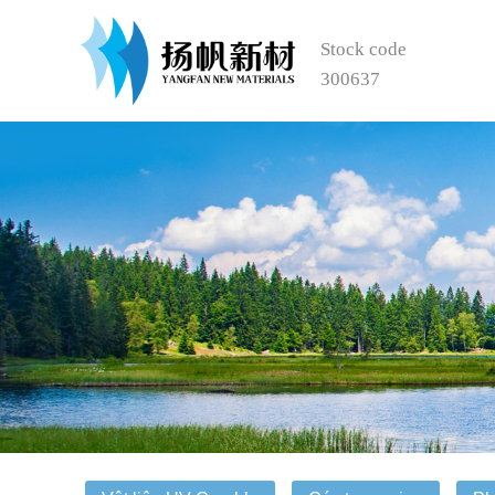
Stock code
300637