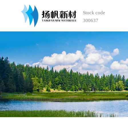
Stock code
300637