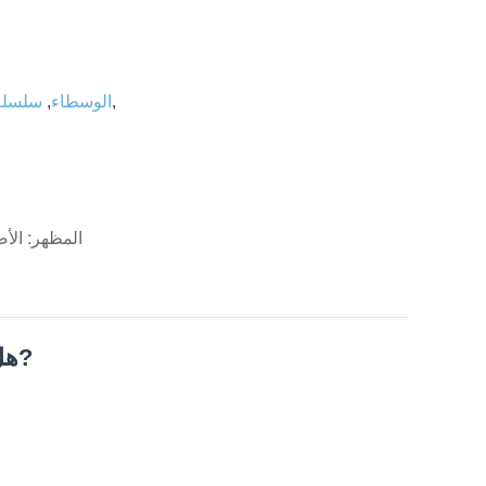
e
,
الوسطاء
,
سلسلة ا
المظهر: الأ
هل أنت مهتم بهذا المنتج؟?