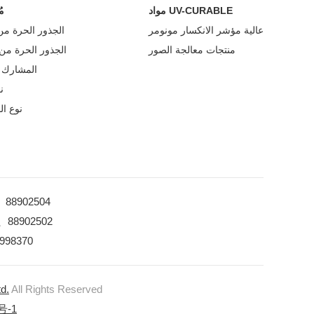
مواد UV-CURABLE
م
عالية مؤشر الانكسار مونومر
الجذور الحرة من 
منتجات معالجة الصور
الجذور الحرة من ا
المشارك ف
ن
نوع ا
0、88902504
25、88902502
8998370
d.
All Rights Reserved
号-1