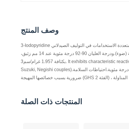
وصف المنتج
3-Iodopyridine هو مشتق البيريدين الهالوجين يستخدم على نطاق واسع كلبة بناء متعددة الاستخدامات في التوليف الصيدلاني
والتحولات العضوية.هذا المركب لديه نقطة انصهار من 53-56 درجة مئوية (ضوء).ودرجة الغليان 90-92 درجة مئوية عند 14 مم زئبق،
بكثافة 1.957 غرام/سم3. It exhibits characteristic reactivity for transition metal-carried cross-coupling reactions (e.g.,
Suzuki, Negishi couples).المادة حساسة للضوء وينبغي تخزينها مغلقة تحت جو خامل في 2-8 درجة مئوية.احتياطات السلامة
المنتجات ذات الصلة