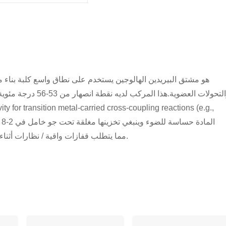
ضرورية بسبب خصائصها المهيجة (GHS الفئة 2) ، مما يتطلب قفازات واقية / نظارات أثناء المناولة.