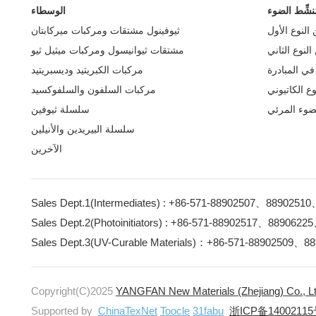
ُنشِّط الضوء
الوسطاء
النوع الأول
ثيوفينول مشتقات ومركبات ميركابتان
لنوع الثاني
مشتقات ثيوانيسول ومركبات ميثيل ثيو
ي المبادرة
مركبات الكبريتيد وديسبريتيد
وع الكاتيوني
مركبات السلفون والسلفوكسيد
لضوء المرئي
سلسلة ثيوفين
سلسلة البيريدين والأنيلين
الآخرين
Sales Dept.1(Intermediates) : +86-571-88902507、8890251
Sales Dept.2(Photoinitiators) : +86-571-88902517、889062
Sales Dept.3(UV-Curable Materials)：+86-571-88902509、8
Copyright(C)2025
YANGFAN New Materials (Zhejiang) Co., Lt
Supported by
ChinaTexNet
Toocle
31fabu
浙ICP备14002115