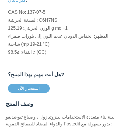
,
ميركابتان
CAS No: 137-07-5
الصيغة الجزيئية: C6H7NS
الوزن الجزيئي: 125.19 g mol−1
المظهر: انخفاض الذوبان عديم اللون إلى بلورات صفراء
شاحبة (mp 19-21 °C)
النقاء: ≥98.5 ٪ (GC)
هل أنت مهتم بهذا المنتج؟?
استفسار الآن
وصف المنتج
لبنة بناء متعددة الاستخدامات لبنزوتيازول ، وصباغ ثيو-نيديغو
والدواء المضاد للصفائح الدموية Fostedil ؛ يدور بسهولة مع